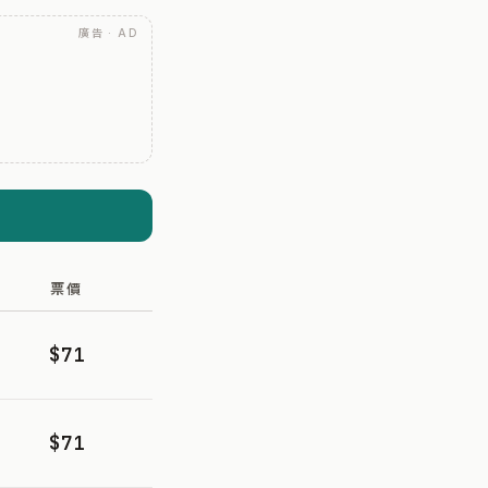
廣告 · AD
票價
$71
$71