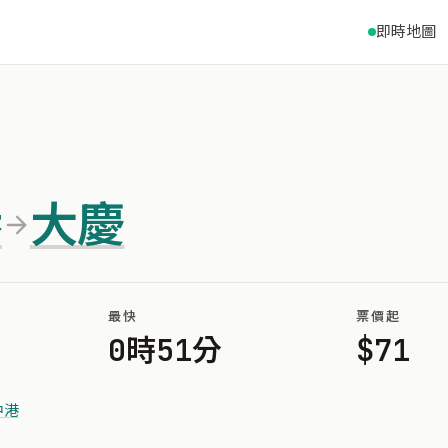
即時地圖
港
大慶
最快
票價起
0時51分
$71
中港