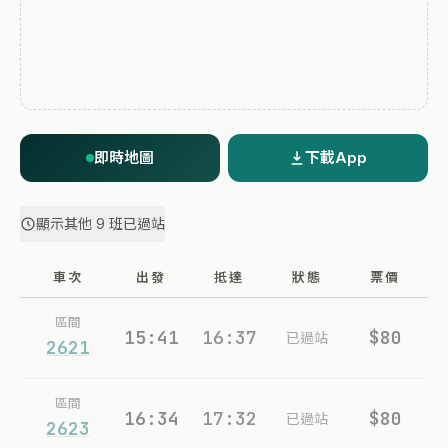
即時地圖
下載App
顯示其他 9 班已過站
車次
出發
抵達
狀態
票價
區間
15:41
16:37
$80
已過站
2621
區間
16:34
17:32
$80
已過站
2623