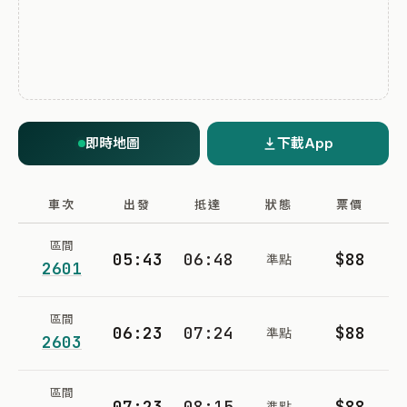
即時地圖
下載App
車次
出發
抵達
狀態
票價
區間
05:43
06:48
$88
準點
2601
區間
06:23
07:24
$88
準點
2603
區間
07:23
08:15
$88
準點