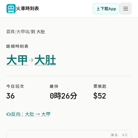
火車時刻表
下載App
首頁
/
大甲站
/
到 大肚
路線時刻表
大甲
大肚
今日班次
最快
票價起
36
0時26分
$52
反向：大肚 → 大甲
廣告 · AD