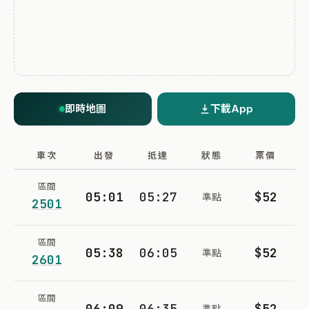
即時地圖
下載App
車次
出發
抵達
狀態
票價
區間
05:01
05:27
$52
準點
2501
區間
05:38
06:05
$52
準點
2601
區間
06:09
06:35
$52
準點