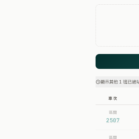
顯示其他 1 班已過
車次
區間
2507
區間