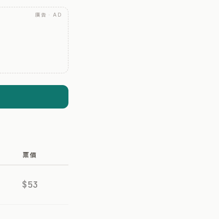
廣告 · AD
票價
$53