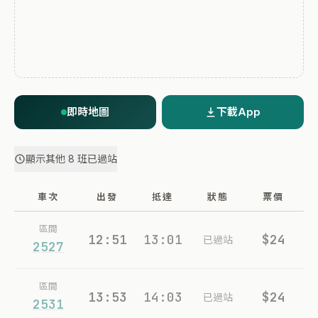
即時地圖
下載App
顯示其他 8 班已過站
車次
出發
抵達
狀態
票價
區間
12:51
13:01
$24
已過站
2527
區間
13:53
14:03
$24
已過站
2531