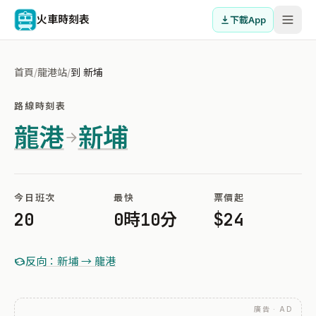
火車時刻表
下載App
首頁
/
龍港站
/
到 新埔
路線時刻表
龍港
新埔
今日班次
最快
票價起
20
0時10分
$24
反向：新埔 → 龍港
廣告 · AD