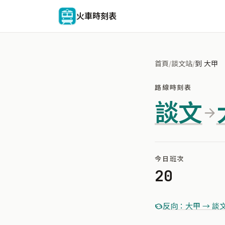
火車時刻表
首頁
/
談文站
/
到 大甲
路線時刻表
談文
今日班次
20
反向：大甲 → 談