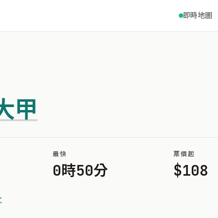
即時地圖
大甲
最快
票價起
0時50分
$108
文