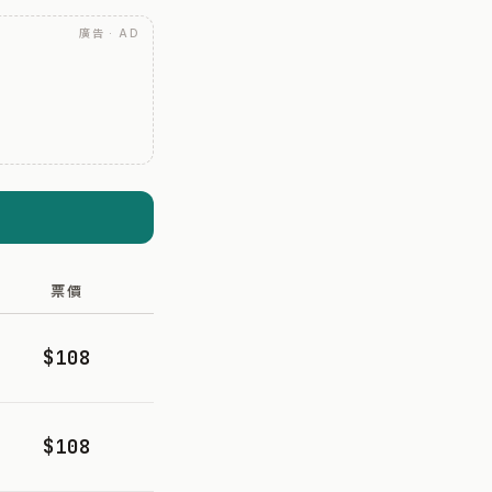
廣告 · AD
票價
$108
$108