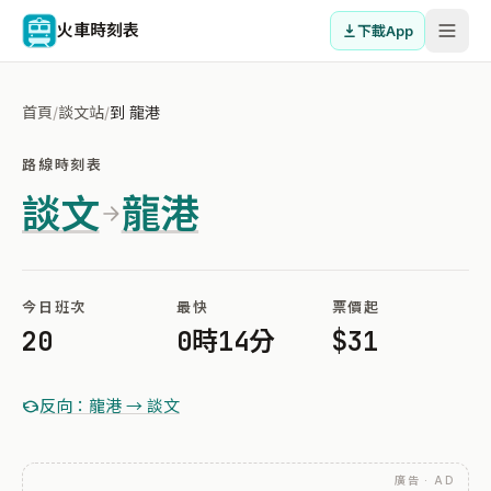
火車時刻表
下載App
首頁
/
談文站
/
到 龍港
路線時刻表
談文
龍港
今日班次
最快
票價起
20
0時14分
$31
反向：龍港 → 談文
廣告 · AD