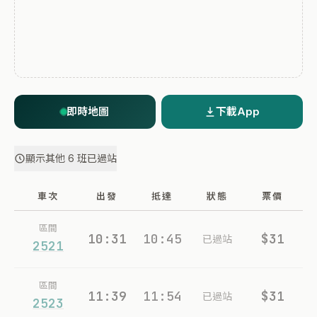
即時地圖
下載App
顯示其他 6 班已過站
車次
出發
抵達
狀態
票價
區間
10:31
10:45
$31
已過站
2521
區間
11:39
11:54
$31
已過站
2523