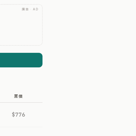
廣告 · AD
票價
$776