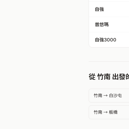
自強
普悠瑪
自強3000
從 竹南 出
竹南 → 白沙屯
竹南 → 板橋