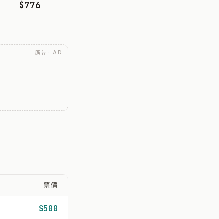
$776
廣告 · AD
票價
$500