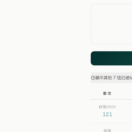
顯示其他 7 班已過
車次
自強3000
121
自強