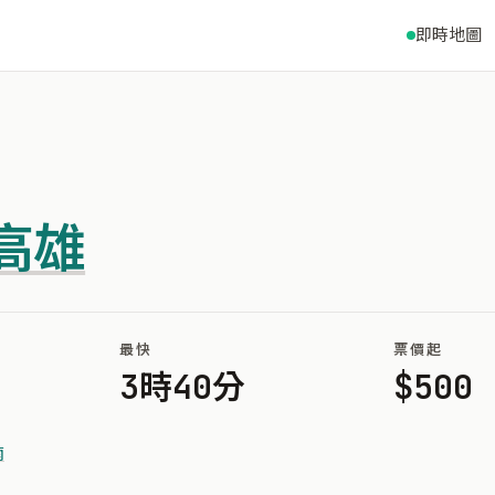
即時地圖
高雄
最快
票價起
3時40分
$500
南