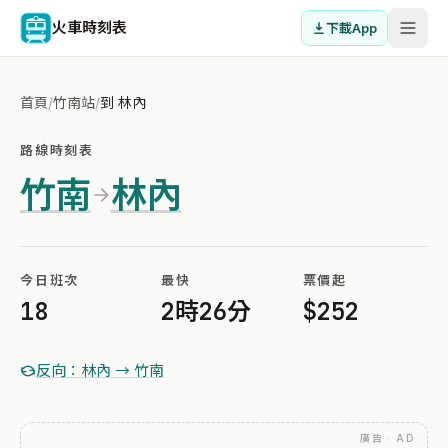
火車時刻表
下載App
首頁
/
竹南站
/
到 林內
路線時刻表
竹南
林內
今日班次
最快
票價起
18
2時26分
$252
反向：林內 → 竹南
廣告 · AD