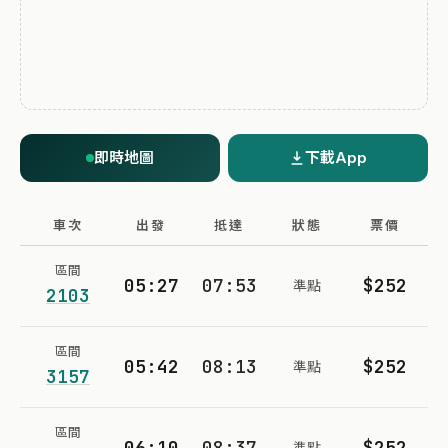
即時地圖
下載App
車次
出發
抵達
狀態
票價
區間
05:27
07:53
$252
準點
2103
區間
05:42
08:13
$252
準點
3157
區間
06:10
08:37
$252
準點