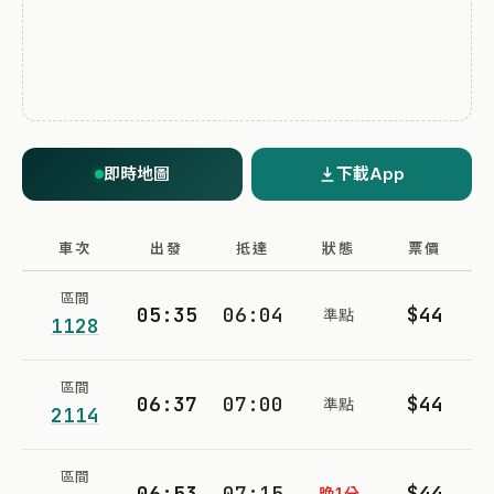
即時地圖
下載App
車次
出發
抵達
狀態
票價
區間
05:35
06:04
$44
準點
1128
區間
06:37
07:00
$44
準點
2114
區間
06:53
07:15
$44
晚1分