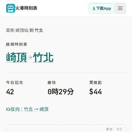
火車時刻表
下載App
首頁
/
崎頂站
/
到 竹北
路線時刻表
崎頂
竹北
今日班次
最快
票價起
42
0時29分
$44
反向：竹北 → 崎頂
廣告 · AD