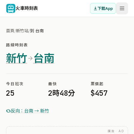
火車時刻表
下載App
首頁
/
新竹站
/
到 台南
路線時刻表
新竹
台南
今日班次
最快
票價起
25
2時48分
$457
反向：台南 → 新竹
廣告 · AD