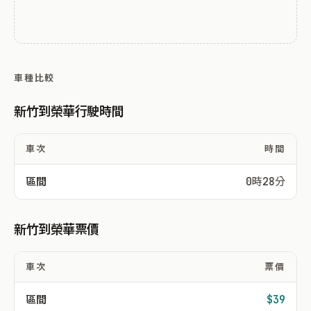
車種比較
新竹到榮華行駛時間
車次
時間
區間
0時28分
新竹到榮華票價
車次
票價
區間
$39