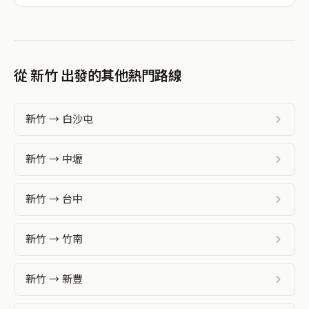
從 新竹 出發的其他熱門路線
新竹 → 白沙屯
新竹 → 中壢
新竹 → 台中
新竹 → 竹南
新竹 → 新豐