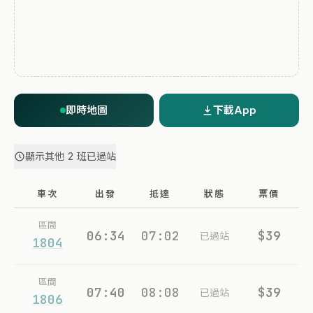
即時地圖
下載App
顯示其他 2 班已過站
車次
出發
抵達
狀態
票價
區間
06:34
07:02
$39
已過站
1804
區間
07:40
08:08
$39
已過站
1806