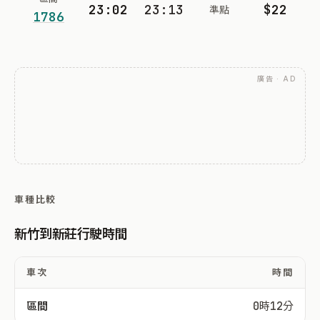
23:02
23:13
$22
準點
1786
廣告 · AD
車種比較
新竹到新莊行駛時間
車次
時間
區間
0時12分