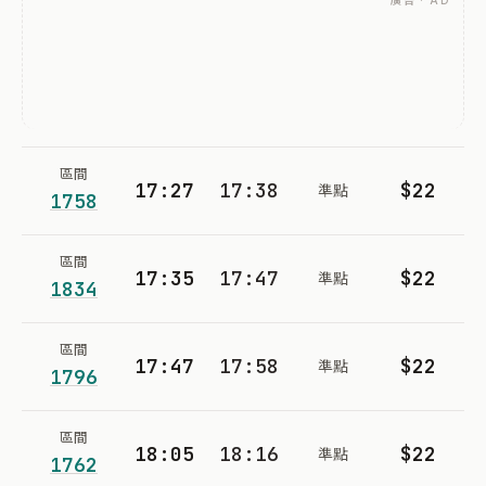
廣告 · AD
區間
17:27
17:38
$22
準點
1758
區間
17:35
17:47
$22
準點
1834
區間
17:47
17:58
$22
準點
1796
區間
18:05
18:16
$22
準點
1762