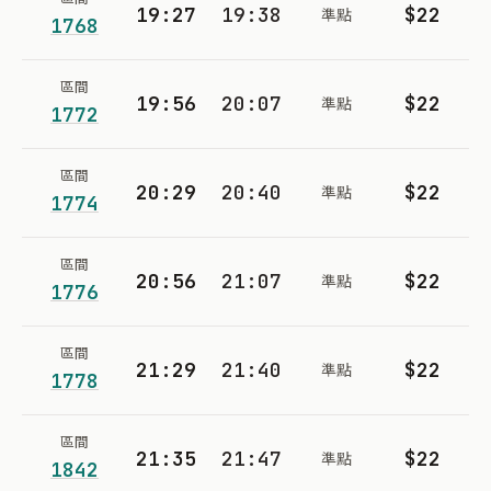
19:27
19:38
$22
準點
1768
區間
19:56
20:07
$22
準點
1772
區間
20:29
20:40
$22
準點
1774
區間
20:56
21:07
$22
準點
1776
區間
21:29
21:40
$22
準點
1778
區間
21:35
21:47
$22
準點
1842