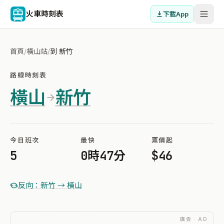
火車時刻表
下載App
首頁
/
橫山站
/
到 新竹
路線時刻表
橫山
新竹
今日班次
最快
票價起
5
0時47分
$46
反向：新竹 → 橫山
廣告 · AD