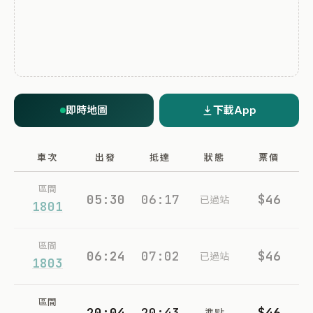
即時地圖
下載App
車次
出發
抵達
狀態
票價
區間
05:30
06:17
$46
已過站
1801
區間
06:24
07:02
$46
已過站
1803
區間
20:04
20:43
$46
準點