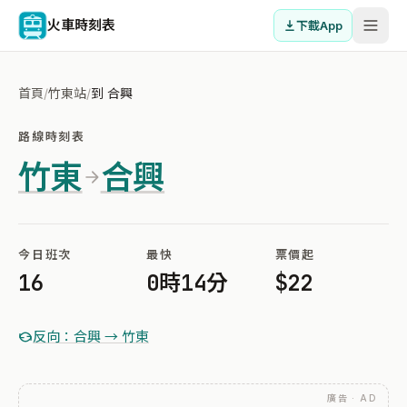
火車時刻表
下載App
首頁
/
竹東站
/
到 合興
路線時刻表
竹東
合興
今日班次
最快
票價起
16
0時14分
$22
反向：合興 → 竹東
廣告 · AD