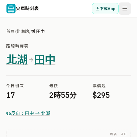
火車時刻表
下載App
首頁
/
北湖站
/
到 田中
路線時刻表
北湖
田中
今日班次
最快
票價起
17
2時55分
$295
反向：田中 → 北湖
廣告 · AD