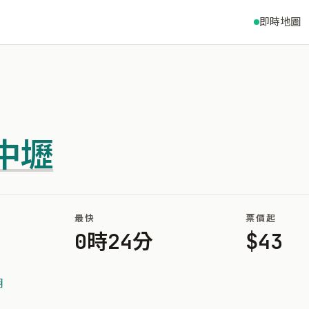
即時地圖
中壢
最快
票價起
0時24分
$43
湖