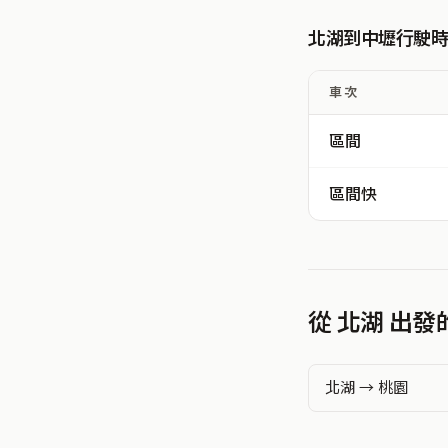
北湖到中壢行駛
車次
區間
區間快
從 北湖 出
北湖 → 桃園