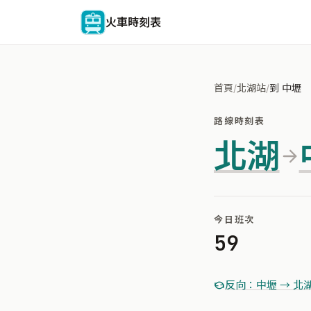
火車時刻表
首頁
/
北湖站
/
到 中壢
路線時刻表
北湖
今日班次
59
反向：中壢 → 北