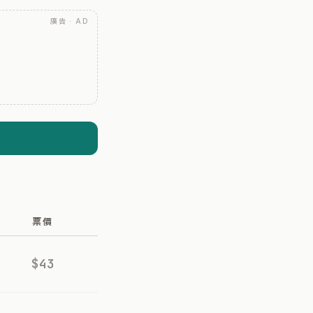
廣告 · AD
票價
$43