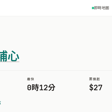
即時地圖
埔心
最快
票價起
0時12分
$27
富