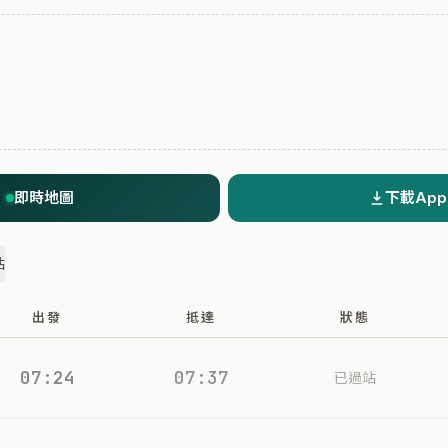
即時地圖
下載App
站
出發
抵達
狀態
07:24
07:37
已過站