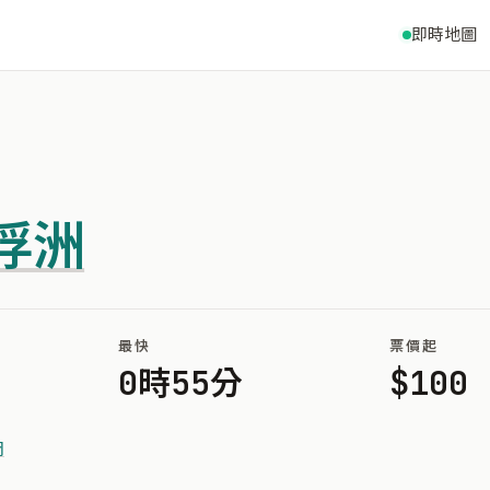
即時地圖
浮洲
最快
票價起
0時55分
$100
岡