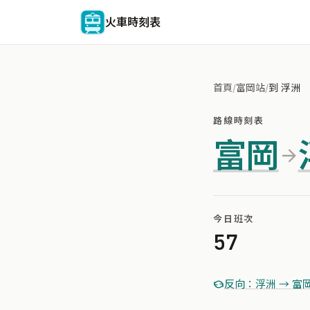
火車時刻表
首頁
/
富岡站
/
到 浮洲
路線時刻表
富岡
今日班次
57
反向：浮洲 → 富