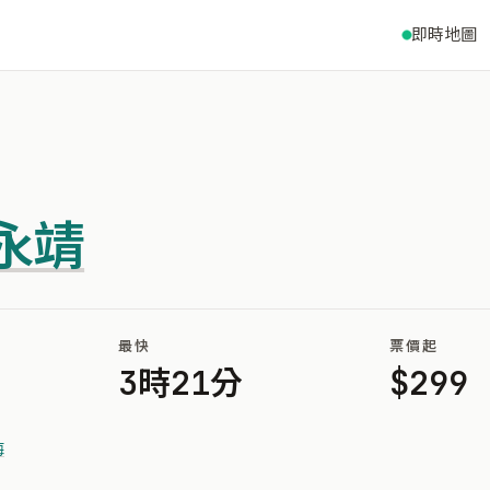
即時地圖
永靖
最快
票價起
3時21分
$299
梅