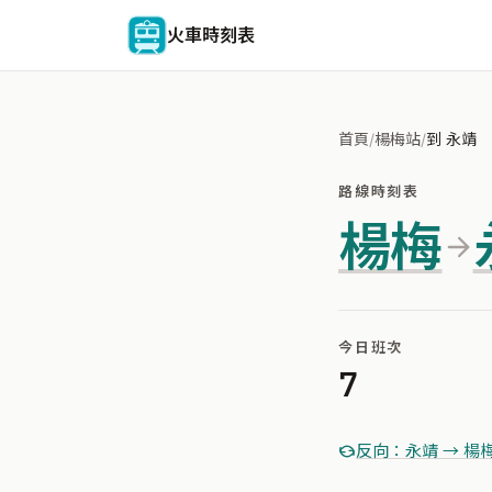
火車時刻表
首頁
/
楊梅站
/
到 永靖
路線時刻表
楊梅
今日班次
7
反向：永靖 → 楊