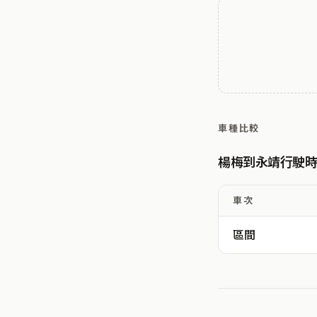
車種比較
楊梅到永靖行駛
車次
區間