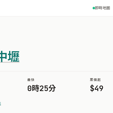
即時地圖
中壢
最快
票價起
0時25分
$49
佳