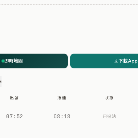
即時地圖
下載App
站
出發
抵達
狀態
07:52
08:18
已過站