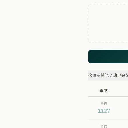
顯示其他 7 班已過
車次
區間
1127
區間