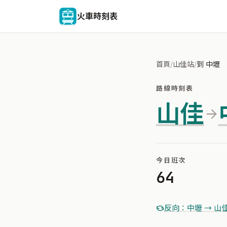
火車時刻表
首頁
/
山佳站
/
到 中壢
路線時刻表
山佳
今日班次
64
反向：中壢 → 山