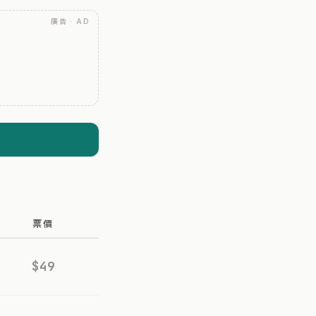
廣告 · AD
票價
$49