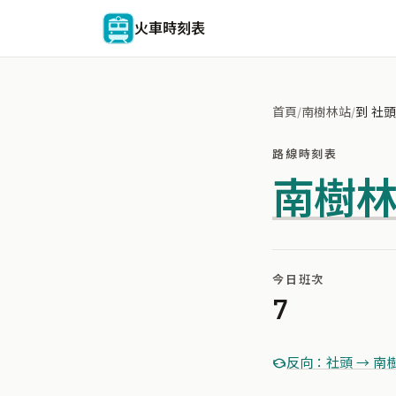
火車時刻表
首頁
/
南樹林站
/
到 社頭
路線時刻表
南樹
今日班次
7
反向：社頭 → 南