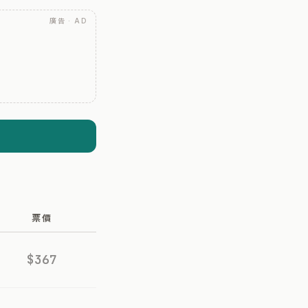
廣告 · AD
票價
$367