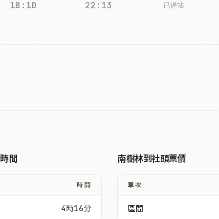
18:10
22:13
已過站
駛時間
南樹林到社頭票價
時間
車次
4時16分
區間