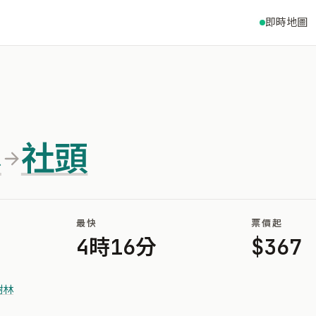
即時地圖
林
社頭
最快
票價起
4時16分
$367
樹林