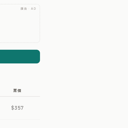
廣告 · AD
票價
$357