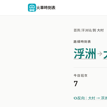
火車時刻表
首頁
/
浮洲站
/
到 大村
路線時刻表
浮洲
今日班次
7
反向：大村 → 浮