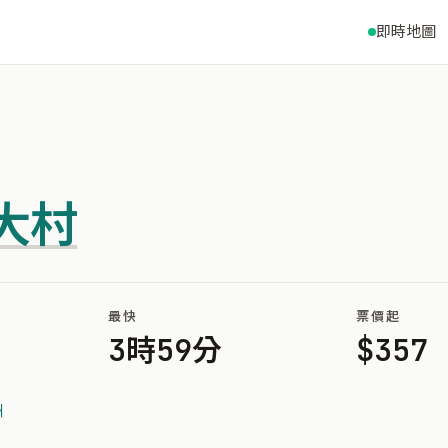
即時地圖
大村
最快
票價起
3時59分
$357
洲