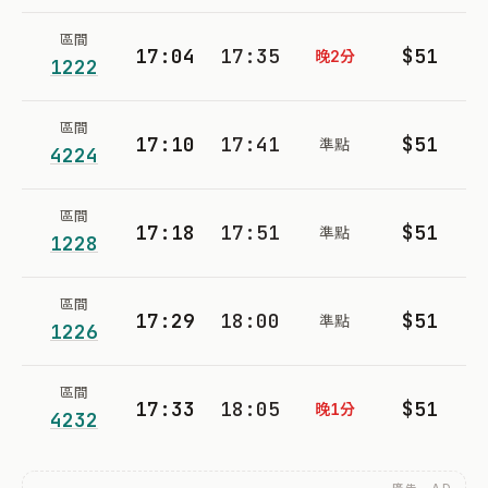
區間
17:04
17:35
$51
晚2分
1222
區間
17:10
17:41
$51
準點
4224
區間
17:18
17:51
$51
準點
1228
區間
17:29
18:00
$51
準點
1226
區間
17:33
18:05
$51
晚1分
4232