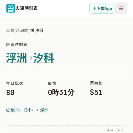
火車時刻表
下載App
首頁
/
浮洲站
/
到 汐科
路線時刻表
浮洲
汐科
今日班次
最快
票價起
80
0時31分
$51
反向：汐科 → 浮洲
廣告 · AD