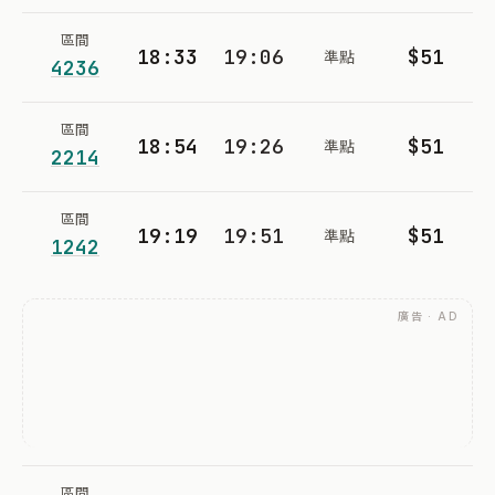
區間
18:33
19:06
$51
準點
4236
區間
18:54
19:26
$51
準點
2214
區間
19:19
19:51
$51
準點
1242
廣告 · AD
區間