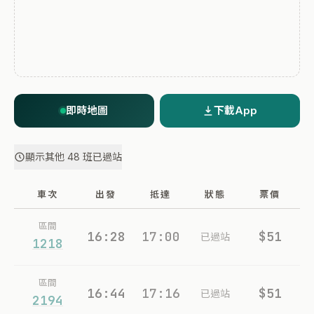
即時地圖
下載App
顯示其他 48 班已過站
車次
出發
抵達
狀態
票價
區間
16:28
17:00
$51
已過站
1218
區間
16:44
17:16
$51
已過站
2194