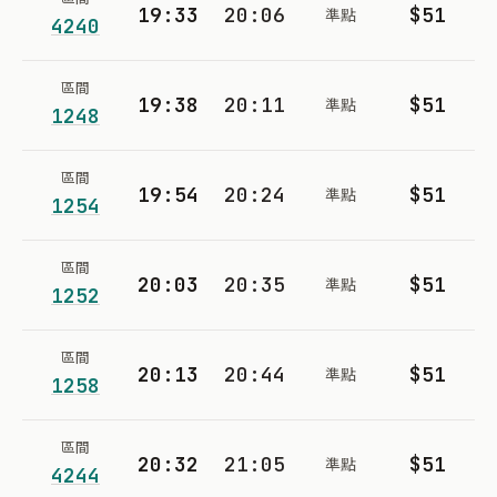
19:33
20:06
$51
準點
4240
區間
19:38
20:11
$51
準點
1248
區間
19:54
20:24
$51
準點
1254
區間
20:03
20:35
$51
準點
1252
區間
20:13
20:44
$51
準點
1258
區間
20:32
21:05
$51
準點
4244