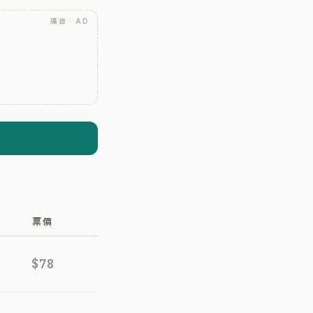
廣告 · AD
票價
$78