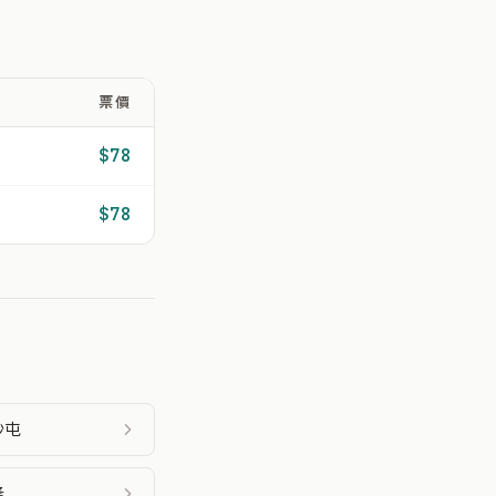
票價
$78
$78
沙屯
隆