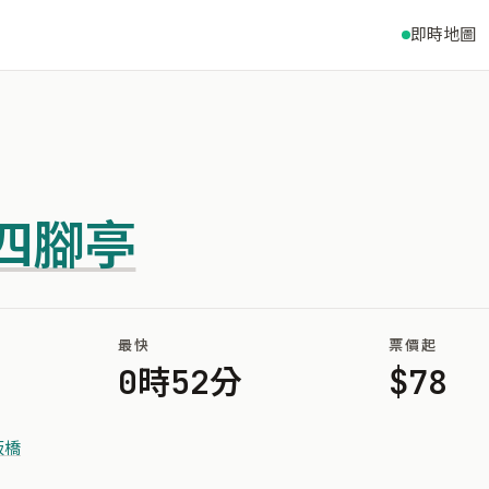
即時地圖
四腳亭
最快
票價起
0時52分
$78
板橋