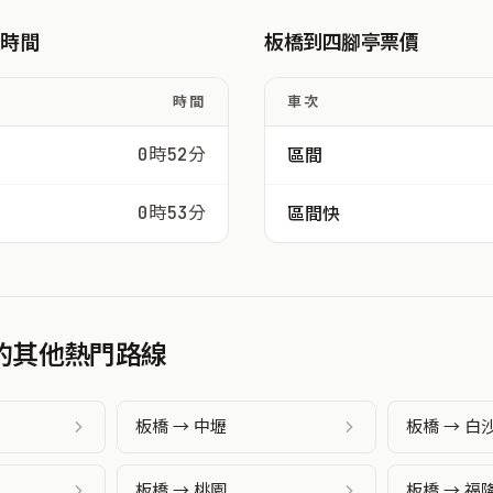
駛時間
板橋到四腳亭票價
時間
車次
0時52分
區間
0時53分
區間快
發的其他熱門路線
板橋 → 中壢
板橋 → 白
板橋 → 桃園
板橋 → 福