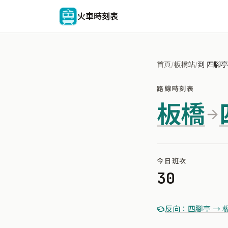
火車時刻表
首頁
/
板橋站
/
到 四腳亭
路線時刻表
板橋
今日班次
30
反向：四腳亭 → 