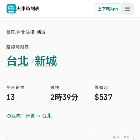
火車時刻表
下載App
首頁
/
台北站
/
到 新城
路線時刻表
台北
新城
今日班次
最快
票價起
13
2時39分
$537
反向：新城 → 台北
廣告 · AD