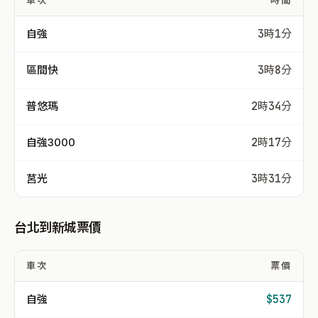
車次
時間
自強
3時1分
區間快
3時8分
普悠瑪
2時34分
自強3000
2時17分
莒光
3時31分
台北到新城票價
車次
票價
自強
$537