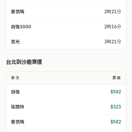
普悠瑪
2時21分
自強3000
2時16分
莒光
3時21分
台北到沙鹿票價
車次
票價
自強
$502
區間快
$323
普悠瑪
$502