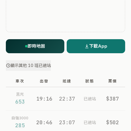
即時地圖
下載App
顯示其他 10 班已過站
車次
出發
抵達
狀態
票價
莒光
19:16
22:37
$387
已過站
653
自強3000
20:46
23:07
$502
已過站
285