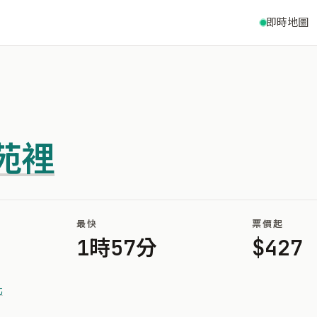
即時地圖
苑裡
最快
票價起
1時57分
$427
北