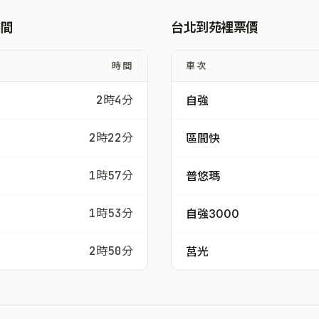
時間
台北到苑裡票價
時間
車次
2時4分
自強
2時22分
區間快
1時57分
普悠瑪
1時53分
自強3000
2時50分
莒光