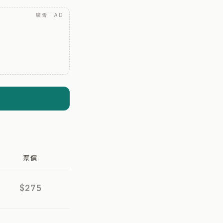
廣告 · AD
票價
$275