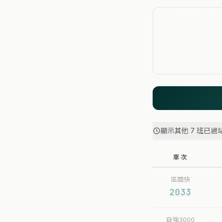
顯示其他 7 班已過
車次
區間快
2033
自強3000