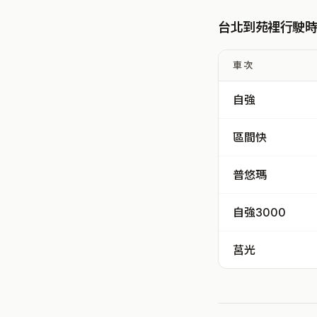
台北到苑裡行駛
車次
自強
區間快
普悠瑪
自強3000
莒光