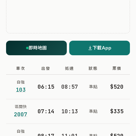
即時地圖
下載App
車次
出發
抵達
狀態
票價
自強
06:15
08:57
$520
準點
103
區間快
07:14
10:13
$335
準點
2007
自強
08:17
11:01
$520
準點