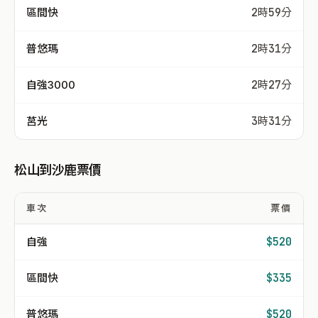
區間快
2時59分
普悠瑪
2時31分
自強3000
2時27分
莒光
3時31分
松山到沙鹿票價
車次
票價
自強
$520
區間快
$335
普悠瑪
$520