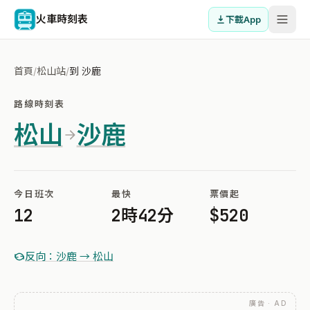
火車時刻表
下載App
首頁
/
松山站
/
到 沙鹿
路線時刻表
松山
沙鹿
今日班次
最快
票價起
12
2時42分
$520
反向：沙鹿 → 松山
廣告 · AD