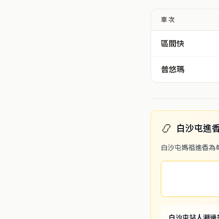
車次
區間快
普悠瑪
📿
白沙屯進
白沙屯媽祖進香為
白沙屯站人潮過