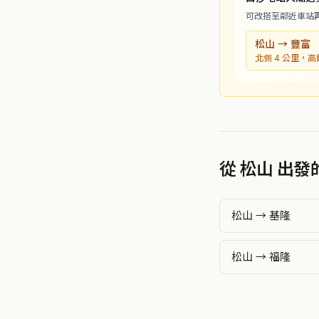
可改搭至鄰近車站
松山 → 豐富
北側 4 公里，
從 松山 出
松山 → 基隆
松山 → 福隆