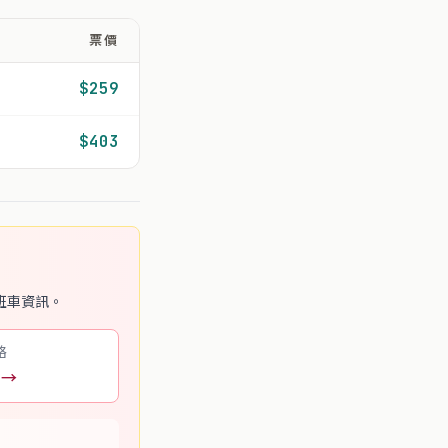
票價
$259
$403
班車資訊。
略
 →