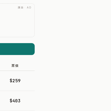
廣告 · AD
票價
$259
$403