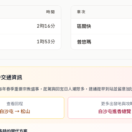
時間
車次
2時16分
區間快
1時53分
普悠瑪
香交通資訊
每年春季重要宗教盛事，起駕與回宮日人潮眾多，建議提早到站並留意加
查看回程
更多出發地與攻
白沙屯 → 松山
白沙屯進香總覽
多時的替代方案