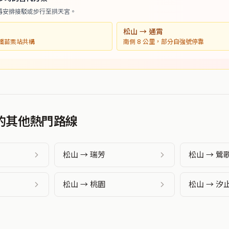
再安排接駁或步行至拱天宮。
松山 → 通霄
高鐵苗栗站共構
南側 8 公里，部分自強號停靠
發的其他熱門路線
松山 → 瑞芳
松山 → 鶯
松山 → 桃園
松山 → 汐