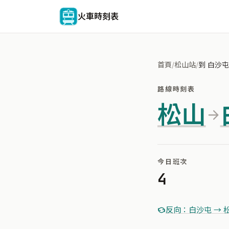
火車時刻表
首頁
/
松山站
/
到 白沙屯
路線時刻表
松山
今日班次
4
反向：白沙屯 → 