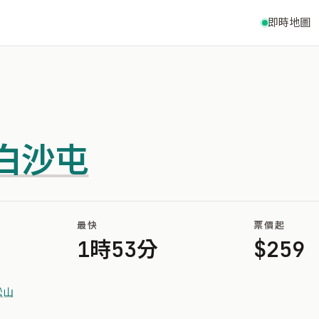
即時地圖
白沙屯
最快
票價起
1時53分
$259
松山