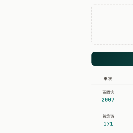
車次
區間快
2007
普悠瑪
171