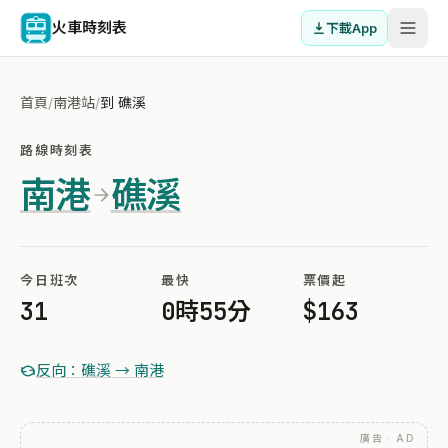
火車時刻表
下載App
首頁
/
南港站
/
到 礁溪
路線時刻表
南港
礁溪
今日班次
最快
票價起
31
0時55分
$163
反向：礁溪 → 南港
廣告 · AD