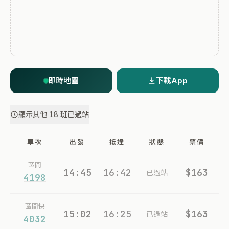
即時地圖
下載App
顯示其他 18 班已過站
車次
出發
抵達
狀態
票價
區間
14:45
16:42
$163
已過站
4198
區間快
15:02
16:25
$163
已過站
4032