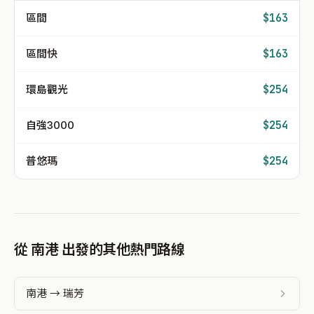
區間
$163
區間快
$163
環島觀光
$254
自強3000
$254
普悠瑪
$254
從 南港 出發的其他熱門路線
南港 → 瑞芳