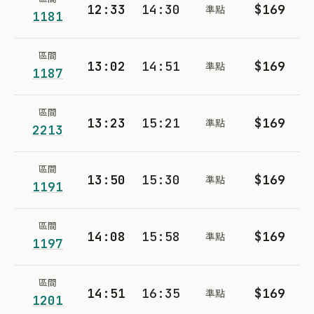
12:33
14:30
$169
準點
1181
區間
13:02
14:51
$169
準點
1187
區間
13:23
15:21
$169
準點
2213
區間
13:50
15:30
$169
準點
1191
區間
14:08
15:58
$169
準點
1197
區間
14:51
16:35
$169
準點
1201