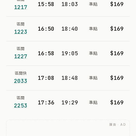
15:58
18:03
$169
準點
1217
區間
16:50
18:40
$169
準點
1223
區間
16:58
19:05
$169
準點
1227
區間快
17:08
18:48
$169
準點
2033
區間
17:36
19:29
$169
準點
2253
廣告 · AD