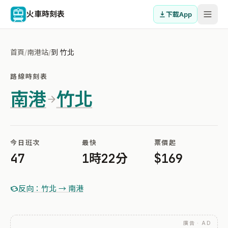
火車時刻表
下載App
首頁
/
南港站
/
到 竹北
路線時刻表
南港
竹北
今日班次
最快
票價起
47
1時22分
$169
反向：竹北 → 南港
廣告 · AD