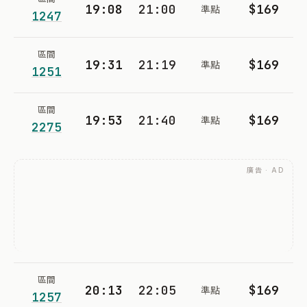
19:08
21:00
$169
準點
1247
區間
19:31
21:19
$169
準點
1251
區間
19:53
21:40
$169
準點
2275
廣告 · AD
區間
20:13
22:05
$169
準點
1257