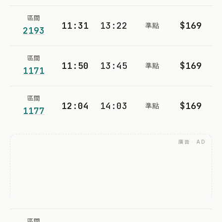
區間
11:31
13:22
$169
準點
2193
區間
11:50
13:45
$169
準點
1171
區間
12:04
14:03
$169
準點
1177
廣告 · AD
區間