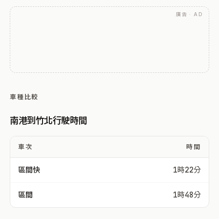
廣告 · AD
車種比較
南港到竹北行駛時間
車次
時間
區間快
1時22分
區間
1時48分