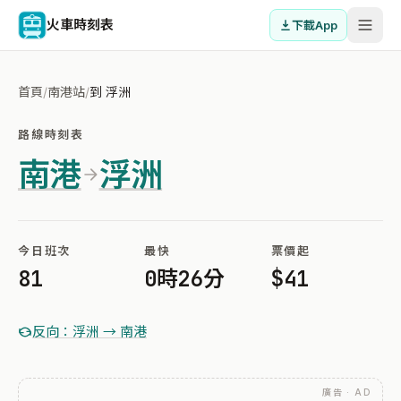
火車時刻表
下載App
首頁
/
南港站
/
到 浮洲
路線時刻表
南港
浮洲
今日班次
最快
票價起
81
0時26分
$41
反向：浮洲 → 南港
廣告 · AD