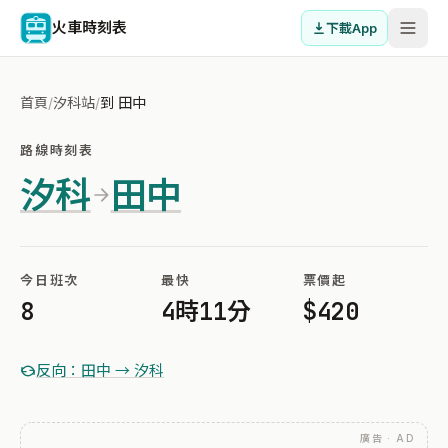
火車時刻表
下載App
首頁
/
汐科站
/
到 田中
路線時刻表
汐科
田中
今日班次
最快
票價起
8
4時11分
$420
反向：田中 → 汐科
廣告 · AD