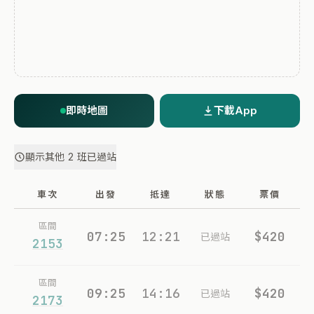
即時地圖
下載App
顯示其他 2 班已過站
車次
出發
抵達
狀態
票價
區間
07:25
12:21
$420
已過站
2153
區間
09:25
14:16
$420
已過站
2173