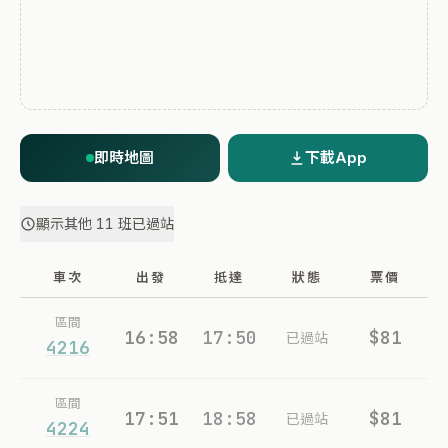
即時地圖
下載App
顯示其他 11 班已過站
車次
出發
抵達
狀態
票價
區間
16:58
17:50
$81
已過站
4216
區間
17:51
18:58
$81
已過站
4224