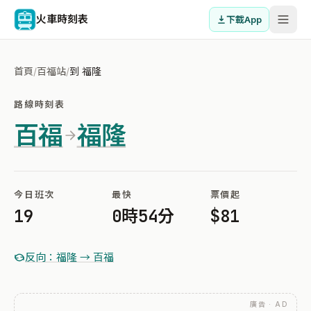
火車時刻表
下載App
首頁
/
百福站
/
到 福隆
路線時刻表
百福
福隆
今日班次
最快
票價起
19
0時54分
$81
反向：福隆 → 百福
廣告 · AD