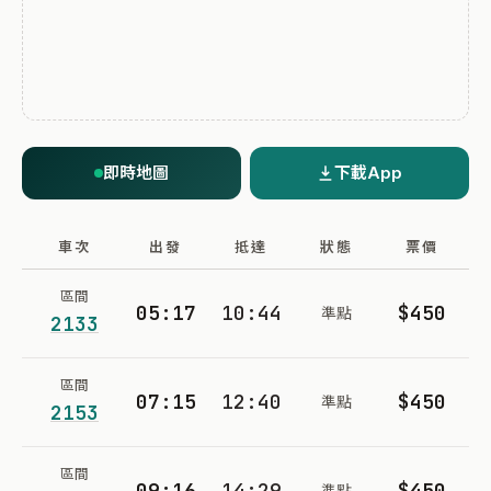
即時地圖
下載App
車次
出發
抵達
狀態
票價
區間
05:17
10:44
$450
準點
2133
區間
07:15
12:40
$450
準點
2153
區間
09:16
14:29
$450
準點