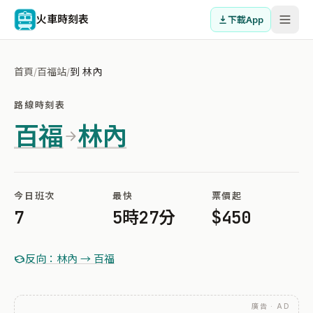
火車時刻表
下載App
首頁
/
百福站
/
到 林內
路線時刻表
百福
林內
今日班次
最快
票價起
7
5時27分
$450
反向：林內 → 百福
廣告 · AD