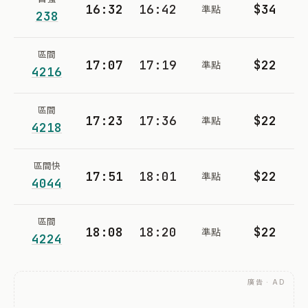
16:32
16:42
$34
準點
238
區間
17:07
17:19
$22
準點
4216
區間
17:23
17:36
$22
準點
4218
區間快
17:51
18:01
$22
準點
4044
區間
18:08
18:20
$22
準點
4224
廣告 · AD