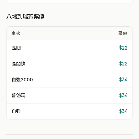
八堵到瑞芳票價
車次
票價
區間
$22
區間快
$22
自強3000
$34
普悠瑪
$34
自強
$34