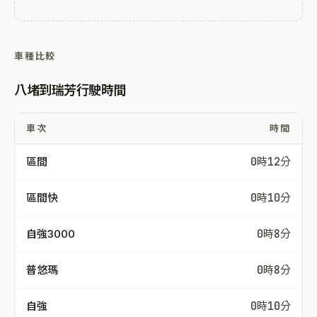
車種比較
八堵到瑞芳行駛時間
車次
時間
區間
0時12分
區間快
0時10分
自強3000
0時8分
普悠瑪
0時8分
自強
0時10分