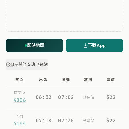
即時地圖
下載App
顯示其他 5 班已過站
車次
出發
抵達
狀態
票價
區間快
06:52
07:02
$22
已過站
4006
區間
07:18
07:30
$22
已過站
4144