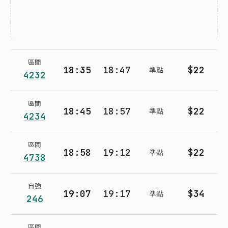
區間
18:35
18:47
$22
準點
4232
區間
18:45
18:57
$22
準點
4234
區間
18:58
19:12
$22
準點
4738
自強
19:07
19:17
$34
準點
246
區間