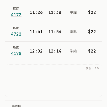
區間
11:26
11:38
$22
準點
4172
區間
11:41
11:54
$22
準點
4722
區間
12:02
12:14
$22
準點
4178
廣告 · AD
普悠瑪