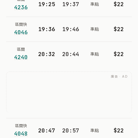
19:25
19:37
$22
準點
4236
區間快
19:36
19:46
$22
準點
4046
區間
20:32
20:44
$22
準點
4240
廣告 · AD
區間快
20:47
20:57
$22
準點
4048