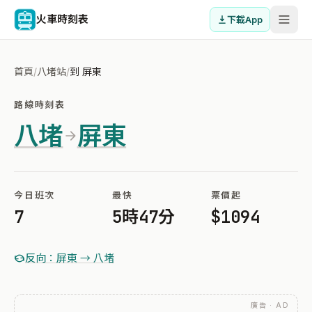
火車時刻表
下載App
首頁
/
八堵站
/
到 屏東
路線時刻表
八堵
屏東
今日班次
最快
票價起
7
5時47分
$1094
反向：屏東 → 八堵
廣告 · AD