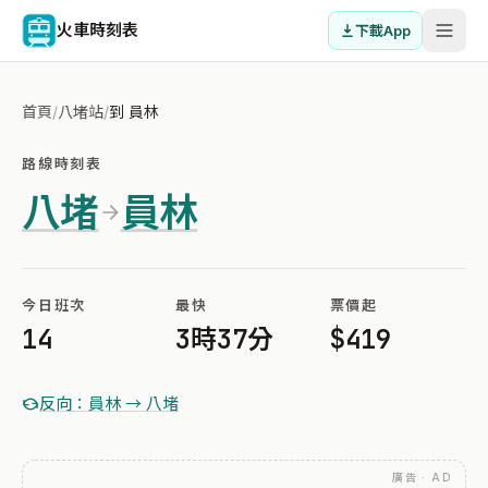
火車時刻表
下載App
首頁
/
八堵站
/
到 員林
路線時刻表
八堵
員林
今日班次
最快
票價起
14
3時37分
$419
反向：員林 → 八堵
廣告 · AD