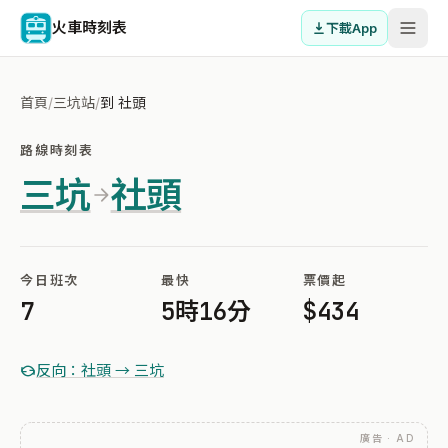
火車時刻表
下載App
首頁
/
三坑站
/
到 社頭
路線時刻表
三坑
社頭
今日班次
最快
票價起
7
5時16分
$434
反向：社頭 → 三坑
廣告 · AD