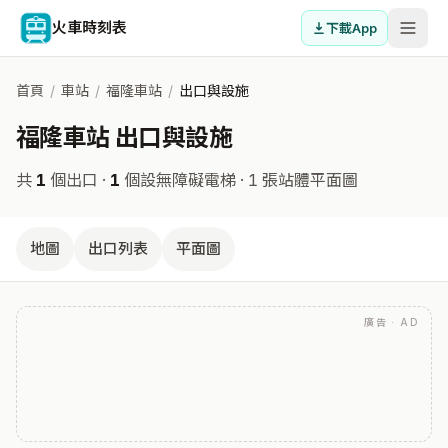
火車時刻表
下載App
首頁
/
車站
/
福隆車站
/
出口與設施
福隆車站 出口與設施
共
1
個出口 ·
1
個設無障礙電梯
· 1 張站體平面圖
地圖
出口列表
平面圖
廣告 · AD