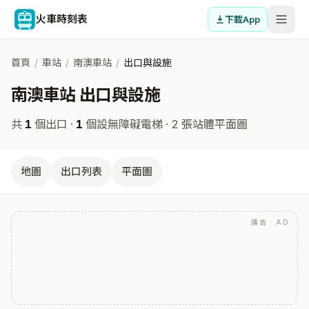
火車時刻表
下載App
首頁
/
車站
/
南澳車站
/
出口與設施
南澳車站 出口與設施
共
1
個出口 ·
1
個設無障礙電梯
· 2 張站體平面圖
地圖
出口列表
平面圖
廣告 · AD