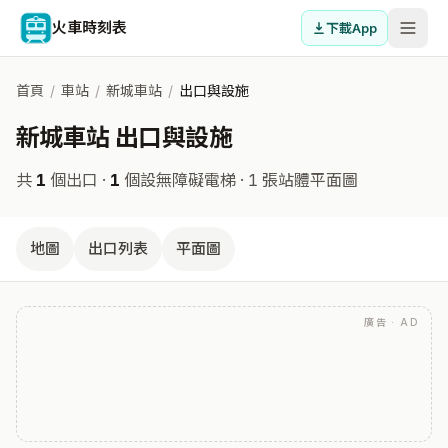
火車時刻表
下載App
首頁
/
車站
/
新城車站
/
出口與設施
新城車站 出口與設施
共
1
個出口 ·
1
個設無障礙電梯
· 1 張站體平面圖
地圖
出口列表
平面圖
廣告 · AD