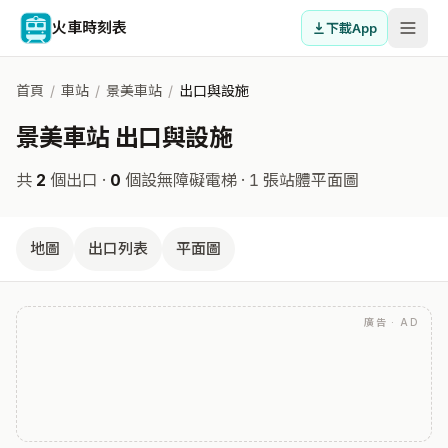
火車時刻表
下載App
首頁
/
車站
/
景美車站
/
出口與設施
景美車站 出口與設施
共
2
個出口 ·
0
個設無障礙電梯
· 1 張站體平面圖
地圖
出口列表
平面圖
廣告 · AD