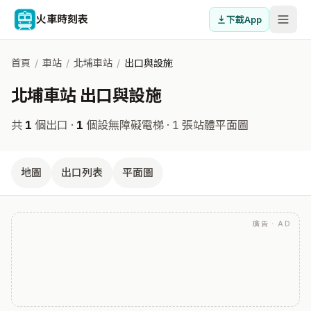
火車時刻表
下載App
首頁
/
車站
/
北埔車站
/
出口與設施
北埔車站 出口與設施
共
1
個出口 ·
1
個設無障礙電梯
· 1 張站體平面圖
地圖
出口列表
平面圖
廣告 · AD