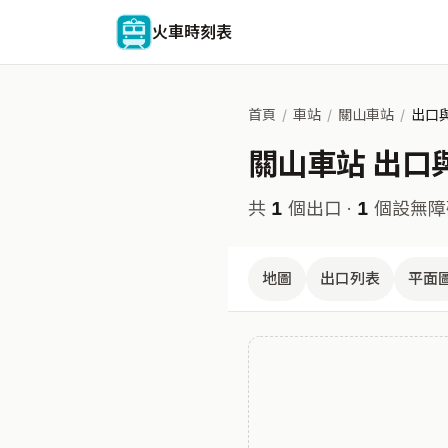
火車時刻表
首頁
/
車站
/
關山車站
/
出口
關山車站 出口
共
1
個出口 ·
1
個設無障
地圖
出口列表
平面