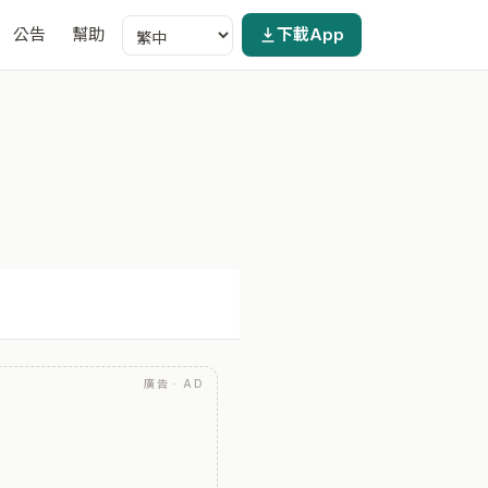
公告
幫助
下載App
廣告 · AD