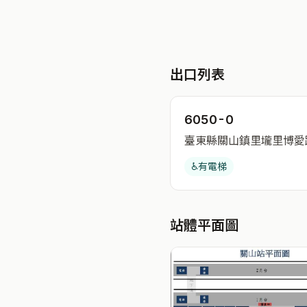
出口列表
6050-0
臺東縣關山鎮里壠里博愛路
♿
有電梯
站體平面圖