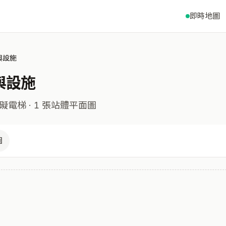
即時地圖
與設施
與設施
礙電梯
· 1 張站體平面圖
圖