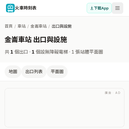
火車時刻表
下載App
首頁
/
車站
/
金崙車站
/
出口與設施
金崙車站 出口與設施
共
1
個出口 ·
1
個設無障礙電梯
· 1 張站體平面圖
地圖
出口列表
平面圖
廣告 · AD