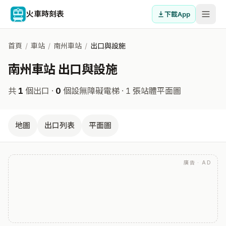
火車時刻表
下載App
首頁
/
車站
/
南州車站
/
出口與設施
南州車站 出口與設施
共
1
個出口 ·
0
個設無障礙電梯
· 1 張站體平面圖
地圖
出口列表
平面圖
廣告 · AD