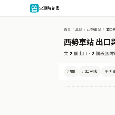
火車時刻表
首頁
/
車站
/
西勢車站
/
出口
西勢車站 出口
共
2
個出口 ·
2
個設無障
地圖
出口列表
平面