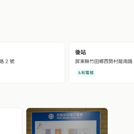
後站
 2 號
屏東縣竹田鄉西勢村龍南路
♿
有電梯