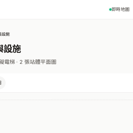
即時地圖
與設施
與設施
礙電梯
· 2 張站體平面圖
圖