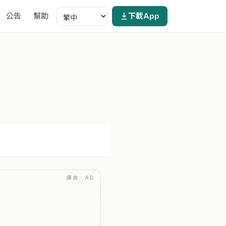
公告
幫助
下載App
廣告 · AD